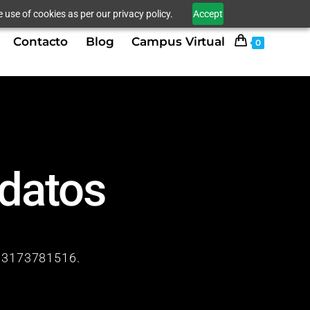
 use of cookies as per our privacy policy.
Accept
Contacto
Blog
Campus Virtual
0
 datos
o 3173781516.