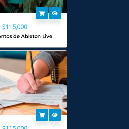
$
115,000
tos de Ableton Live
$
115,000