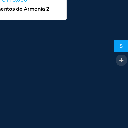
entos de Armonía 2
$