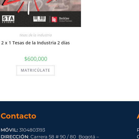
tesas de la industria
2 x 1 Tesas de la Industria 2 días
$
600,000
MATRICÚLATE
Contacto
MÓVIL:
3104803193
DIRECCIÓN
: Carrera 58 # 90 / 80 Bogotá –