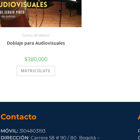
Cursos de Verano
Doblaje para Audiovisuales
$
380,000
MATRICÚLATE
Contacto
MÓVIL:
3104803193
DIRECCIÓN
: Carrera 58 # 90 / 80 Bogotá –